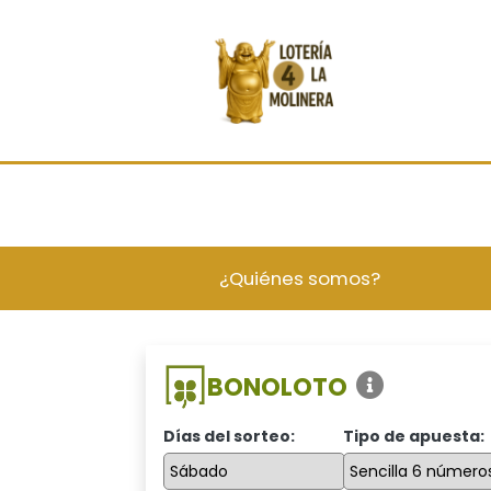
¿Quiénes somos?
BONOLOTO
Días del sorteo:
Tipo de apuesta: