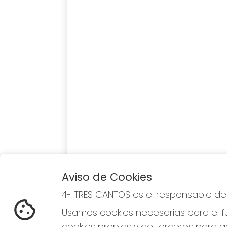
Aviso de Cookies
4- TRES CANTOS es el responsable del
Usamos cookies necesarias para el fu
cookies propias y de terceros para an