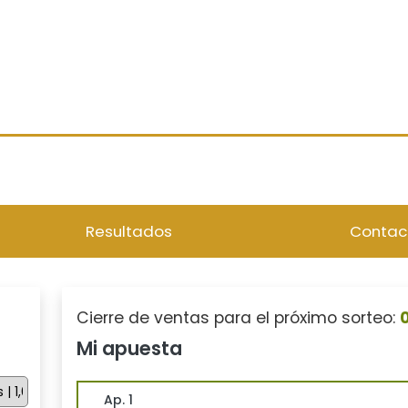
Resultados
Contac
Cierre de ventas para el próximo sorteo:
Mi apuesta
Ap. 1