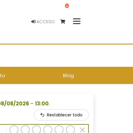
0
ACCESO
to
Blog
08/08/2026
-
13:00
.
Restablecer todo